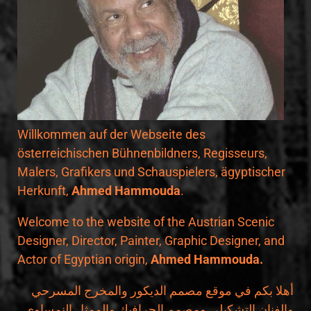
Willkommen auf der Webseite des
österreichischen Bühnenbildners, Regisseurs,
Malers, Grafikers und Schauspielers, ägyptischer
Herkunft,
Ahmed Hammouda
.
Welcome to the website of the Austrian Scenic
Designer, Director, Painter, Graphic Designer, and
Actor of Egyptian origin,
Ahmed Hammouda.
أهلا بكم في موقع مصمم الديكور والمخرج المسرحي
والفنان التشكيلي ومصمم الجرافيك والممثل النمساوي